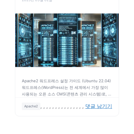
Apache2 워드프레스 설정 가이드 (Ubuntu 22.04)
워드프레스(WordPress)는 전 세계에서 가장 많이
사용되는 오픈 소스 CMS(콘텐츠 관리 시스템)로, 블
로그부터 기업용 웹사이트까지 다양한 용도로 활용
태
,
,
,
,
,
,
,
,
,
,
,
,
,
,
,
댓글 남기기
Apache2
됩니다. 본 가이드는 Ubuntu 22.04에서 Apache2
그
웹 서버를 활용하여 워드프레스를 설치하고 최적화
하는 방법을 다룹니다. 초보자도 쉽게 따라 할 수 있
도록 데이터베이스 설정, Apache2 가상 호스트 구
성, SSL 인증서 적용, 보안 및 성능 최적화까지 …