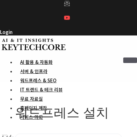
컨
텐
츠
로
Login
건
너
뛰
기
AI 활용 & 자동화
서버 & 인프라
워드프레스 & SEO
IT 트렌드 & 테크 리뷰
무료 자료실
워드프레스 설치
홈페이지 제작
서비스 의뢰