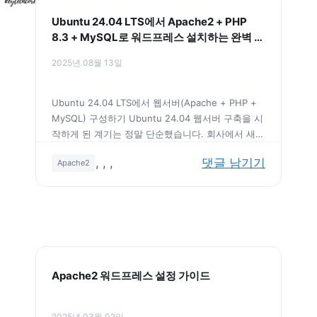
X
Ubuntu 24.04 LTS에서 Apache2 + PHP
8.3 + MySQL로 워드프레스 설치하는 완벽 가
이드
2025년 08월 13일
Ubuntu 24.04 LTS에서 웹서버(Apache + PHP +
MySQL) 구성하기 Ubuntu 24.04 웹서버 구축을 시
작하게 된 계기는 정말 단순했습니다. 회사에서 새로
운 프로젝트를 진행하는데 안정적인 개발 환경이 필
태
,
,
,
댓글 남기기
Apache2
요했거든요. 처음엔 클라우드 서비스만 사용하려고
그
했는데, 비용도 비용이고 직접 서버를 구축해보고 싶
다는 생각이 들었어요. 솔직히 말하자면 Ubuntu
22.04 버전은 좀 아쉬웠습니다. 많은 변경사항들이
있었는데 오히려 혼란만 가중시키는 느낌이었거든
요. 하지만 24.04 …
더 읽기
Apache2 워드프레스 설정 가이드
2025년 03월 02일