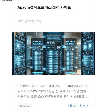
X
Apache2 워드프레스 설정 가이드
2025년 03월 02일
Apache2 워드프레스 설정 가이드 (Ubuntu 22.04)
워드프레스(WordPress)는 전 세계에서 가장 많이
사용되는 오픈 소스 CMS(콘텐츠 관리 시스템)로, 블
로그부터 기업용 웹사이트까지 다양한 용도로 활용
태
,
,
,
,
,
,
,
,
,
,
,
,
,
,
,
댓글 남기기
Apache2
됩니다. 본 가이드는 Ubuntu 22.04에서 Apache2