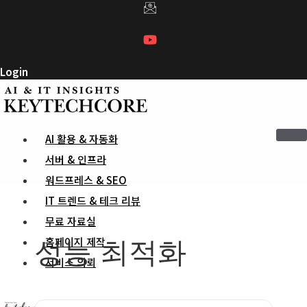
컨
텐
츠
로
Login
건
너
뛰
기
AI 활용 & 자동화
서버 & 인프라
워드프레스 & SEO
IT 트렌드 & 테크 리뷰
무료 자료실
성능 최적화
홈페이지 제작
서비스 의뢰